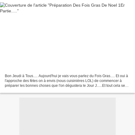
Bon Jeudi à Tous..... Aujourd'hui je vais vous parlez du Fois Gras..... Et oui à
l'approche des fètes on à envis (nous cuisinières LOL) de commencer à
préparer les bonnes choses que l'on dégustera le Jour J......Et tout cela se
prépare à l'avance....Non???...