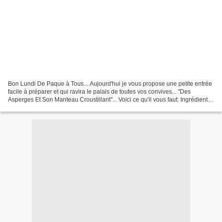
Bon Lundi De Paque à Tous... Aujourd'hui je vous propose une petite entrée
facile à préparer et qui ravira le palais de toutes vos convives... "Des
Asperges Et Son Manteau Croustillant"... Voici ce qu'il vous faut: Ingrédients
pour 5 Fagots: - 25 Asperges...