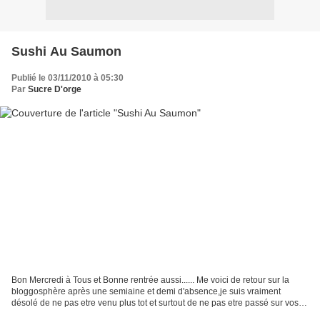
Sushi Au Saumon
Publié le 03/11/2010 à 05:30
Par
Sucre D'orge
Bon Mercredi à Tous et Bonne rentrée aussi...... Me voici de retour sur la
bloggosphère après une semiaine et demi d'absence,je suis vraiment
désolé de ne pas etre venu plus tot et surtout de ne pas etre passé sur vos
blogs......Mais ne vous en faite...