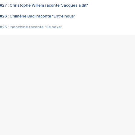
#27 : Christophe Willem raconte "Jacques a dit"
#26 : Chimène Badi raconte "Entre nous"
#25 : Indochine raconte "3e sexe"
#24 : Zaho raconte "C'est chelou"
#23 : Patrick Bruel raconte "Au café des délices"
#22 : Kyo raconte "Le chemin"
#21 : Nolwenn Leroy raconte "Cassé"
#20 : Patrick Hernandez raconte "Born to be alive"
#19 : Lorie raconte "Près de moi"
#18 : Michael Jones raconte "A nos actes manqués" (avec Jean-Jacque
#17 : Khaled raconte "Aïcha"
#16 : Corneille raconte "Parce qu'on vient de loin"