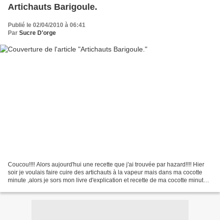
Artichauts Barigoule.
Publié le 02/04/2010 à 06:41
Par
Sucre D'orge
Coucou!!!! Alors aujourd'hui une recette que j'ai trouvée par hazard!!!! Hier
soir je voulais faire cuire des artichauts à la vapeur mais dans ma cocotte
minute ,alors je sors mon livre d'explication et recette de ma cocotte minute
et cherche le temps...