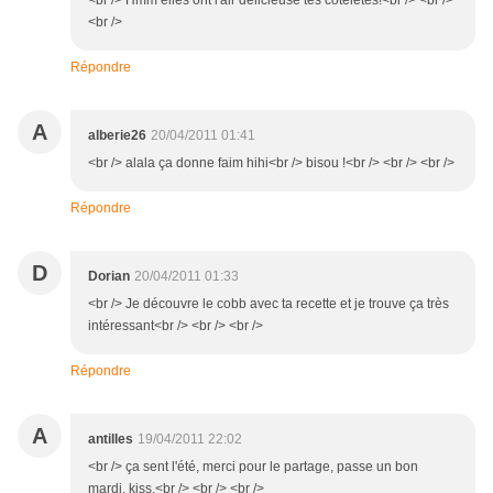
<br /> Hmm elles ont l'air délicieuse tes coteletes!<br /> <br />
<br />
Répondre
A
alberie26
20/04/2011 01:41
<br /> alala ça donne faim hihi<br /> bisou !<br /> <br /> <br />
Répondre
D
Dorian
20/04/2011 01:33
<br /> Je découvre le cobb avec ta recette et je trouve ça très
intéressant<br /> <br /> <br />
Répondre
A
antilles
19/04/2011 22:02
<br /> ça sent l'été, merci pour le partage, passe un bon
mardi, kiss,<br /> <br /> <br />