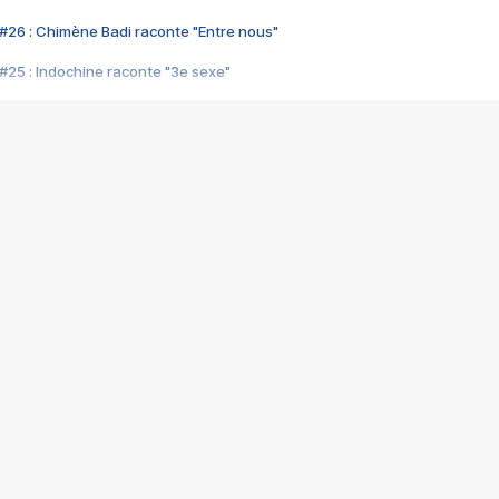
#26 : Chimène Badi raconte "Entre nous"
#25 : Indochine raconte "3e sexe"
#24 : Zaho raconte "C'est chelou"
#23 : Patrick Bruel raconte "Au café des délices"
#22 : Kyo raconte "Le chemin"
#21 : Nolwenn Leroy raconte "Cassé"
#20 : Patrick Hernandez raconte "Born to be alive"
#19 : Lorie raconte "Près de moi"
#18 : Michael Jones raconte "A nos actes manqués" (avec Jean-Jacque
#17 : Khaled raconte "Aïcha"
#16 : Corneille raconte "Parce qu'on vient de loin"
#15 : Indochine raconte "L'aventurier"