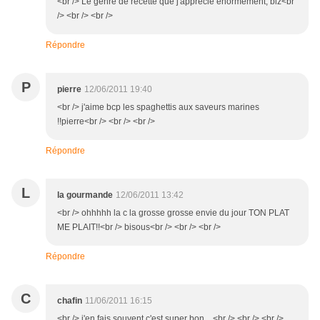
<br /> Le genre de recette que j'apprécie énormément, biz<br
/> <br /> <br />
Répondre
P
pierre
12/06/2011 19:40
<br /> j'aime bcp les spaghettis aux saveurs marines
!!pierre<br /> <br /> <br />
Répondre
L
la gourmande
12/06/2011 13:42
<br /> ohhhhh la c la grosse grosse envie du jour TON PLAT
ME PLAIT!!<br /> bisous<br /> <br /> <br />
Répondre
C
chafin
11/06/2011 16:15
<br /> j'en fais souvent c'est super bon....<br /> <br /> <br />