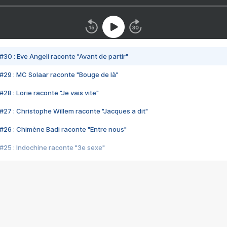
#30 : Eve Angeli raconte "Avant de partir"
#29 : MC Solaar raconte "Bouge de là"
28 : Lorie raconte "Je vais vite"
#27 : Christophe Willem raconte "Jacques a dit"
#26 : Chimène Badi raconte "Entre nous"
#25 : Indochine raconte "3e sexe"
#24 : Zaho raconte "C'est chelou"
#23 : Patrick Bruel raconte "Au café des délices"
#22 : Kyo raconte "Le chemin"
#21 : Nolwenn Leroy raconte "Cassé"