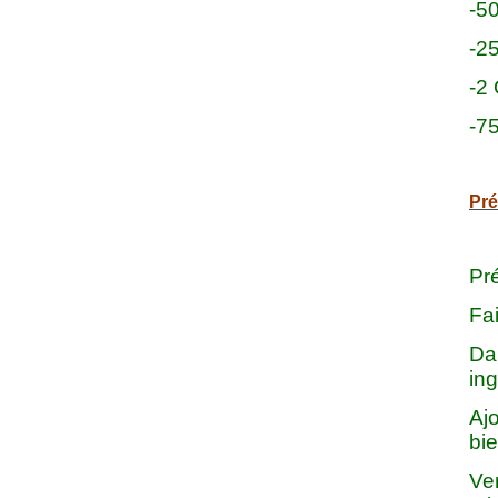
-5
-25
-2
-7
Pré
Pré
Fai
Dan
ing
Ajo
bie
Ver