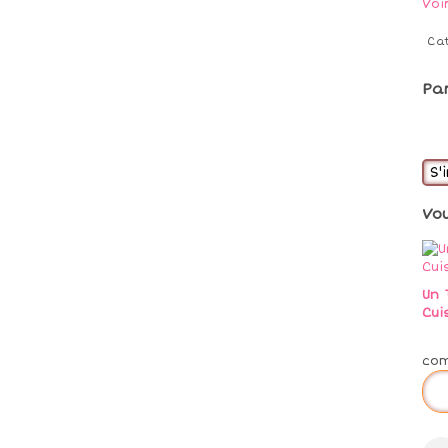
Voi
Ca
Pa
S'
Vo
Un 
Cuis
co