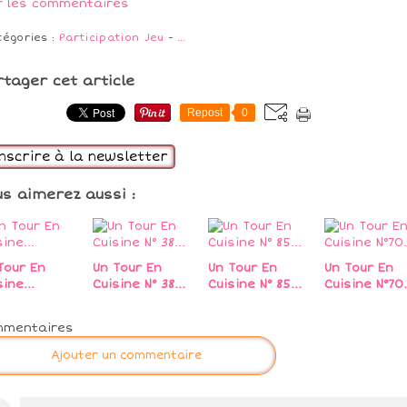
r les commentaires
tégories :
Participation Jeu
-
…
rtager cet article
Repost
0
inscrire à la newsletter
us aimerez aussi :
Tour En
Un Tour En
Un Tour En
Un Tour En
ine...
Cuisine N° 38...
Cuisine N° 85...
Cuisine N°70.
mmentaires
Ajouter un commentaire