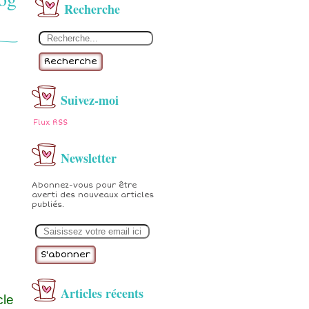
Recherche
Recherche
Suivez-moi
Flux RSS
Newsletter
Abonnez-vous pour être
averti des nouveaux articles
publiés.
E
m
a
i
l
Articles récents
cle