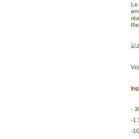
Le 
en
réa
Re
Voi
Ing
- 
-1
-1