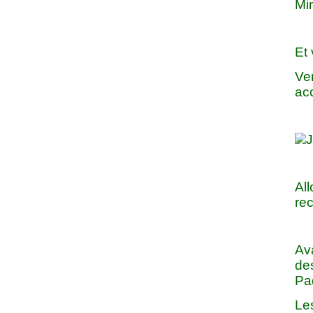
Mi
Et 
Ve
ac
Al
rec
Ava
des
Pa
Les