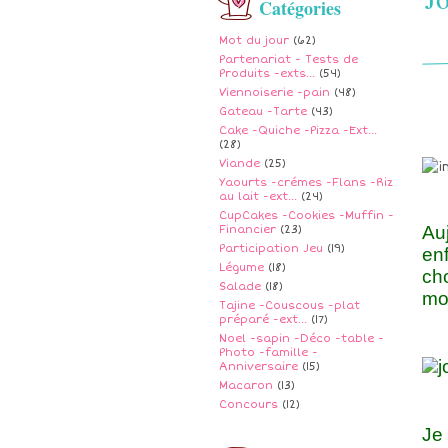
Catégories
Mot du jour
(62)
Partenariat - Tests de
Produits -exts...
(54)
Viennoiserie -pain
(48)
Gateau -Tarte
(43)
Cake -Quiche -Pizza -Ext...
(28)
Viande
(25)
Yaourts -crémes -Flans -Riz
au lait -ext...
(24)
CupCakes -Cookies -Muffin -
Auj
Financier
(23)
Participation Jeu
(19)
enf
Légume
(18)
ch
Salade
(18)
mon
Tajine -Couscous -plat
préparé -ext...
(17)
Noel -sapin -Déco -table -
Photo -famille -
Anniversaire
(15)
Macaron
(13)
Concours
(12)
Je