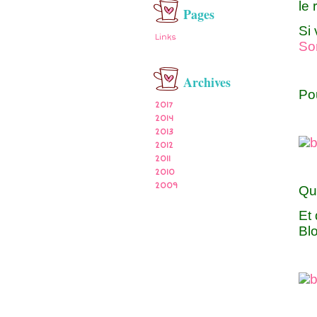
le 
Pages
Si 
Links
Sor
Archives
Pou
2017
2014
2013
2012
2011
2010
2009
Qui
Et 
Bl