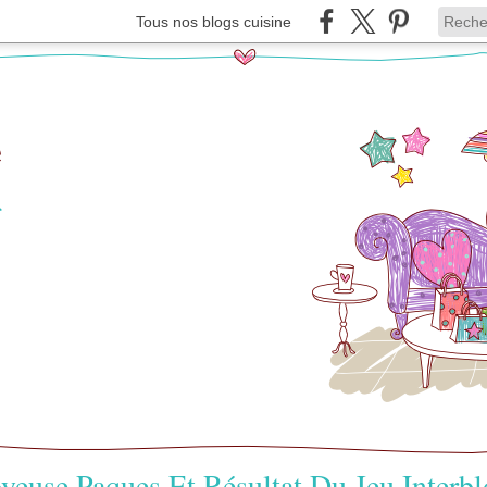
Tous nos blogs cuisine
e
r
yeuse Paques Et Résultat Du Jeu Interb