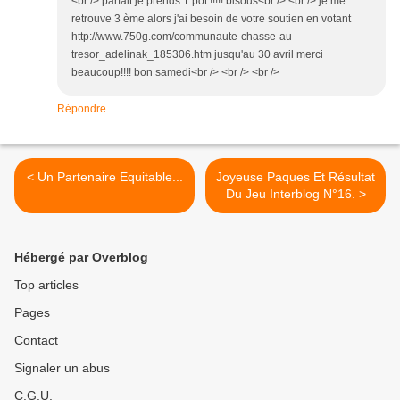
<br /> parfait je prends 1 pot !!!!! bisous<br /> <br /> je me
retrouve 3 ème alors j'ai besoin de votre soutien en votant
http://www.750g.com/communaute-chasse-au-
tresor_adelinak_185306.htm jusqu'au 30 avril merci
beaucoup!!!! bon samedi<br /> <br /> <br />
Répondre
< Un Partenaire Equitable...
Joyeuse Paques Et Résultat
Du Jeu Interblog N°16. >
Hébergé par Overblog
Top articles
Pages
Contact
Signaler un abus
C.G.U.