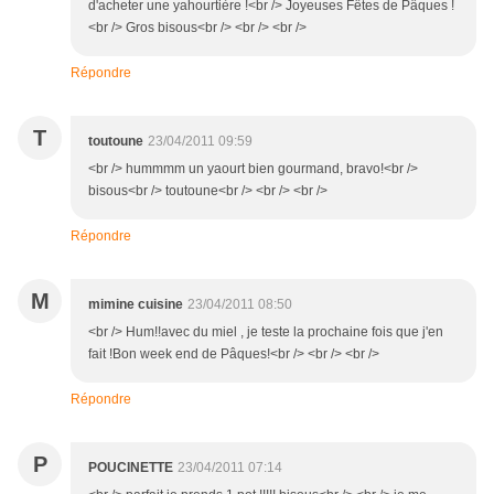
d'acheter une yahourtière !<br /> Joyeuses Fêtes de Pâques !
<br /> Gros bisous<br /> <br /> <br />
Répondre
T
toutoune
23/04/2011 09:59
<br /> hummmm un yaourt bien gourmand, bravo!<br />
bisous<br /> toutoune<br /> <br /> <br />
Répondre
M
mimine cuisine
23/04/2011 08:50
<br /> Hum!!avec du miel , je teste la prochaine fois que j'en
fait !Bon week end de Pâques!<br /> <br /> <br />
Répondre
P
POUCINETTE
23/04/2011 07:14