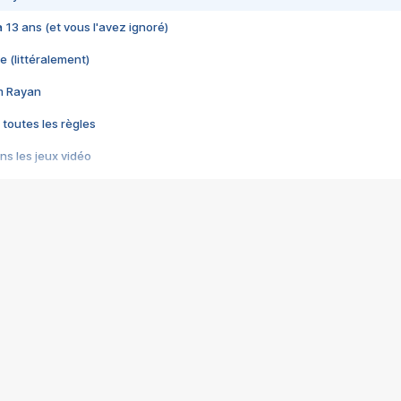
 a 13 ans (et vous l'avez ignoré)
e (littéralement)
im Rayan
 toutes les règles
s les jeux vidéo
us choquant de Rockstar ? - Le scandale BULLY
e plus moche de Steam
du RÊVE tourne au CAUCHEMAR
pendant 8 heures
it… à tort
umiliés par un jeu vidéo
ire - Final Fantasy 8