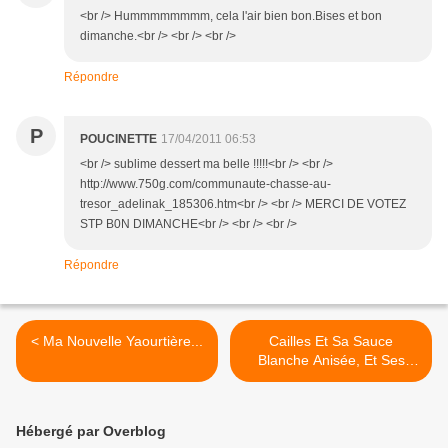
<br /> Hummmmmmmm, cela l'air bien bon.Bises et bon
dimanche.<br /> <br /> <br />
Répondre
P
POUCINETTE
17/04/2011 06:53
<br /> sublime dessert ma belle !!!!!<br /> <br />
http://www.750g.com/communaute-chasse-au-
tresor_adelinak_185306.htm<br /> <br /> MERCI DE VOTEZ
STP B0N DIMANCHE<br /> <br /> <br />
Répondre
< Ma Nouvelle Yaourtière...
Cailles Et Sa Sauce
Blanche Anisée, Et Ses
Frites Patates,Poivrons
Jaunes Et Topinambours...
>
Hébergé par Overblog