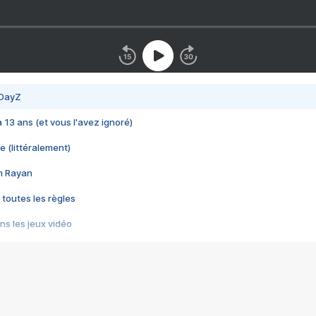
 DayZ
 a 13 ans (et vous l'avez ignoré)
e (littéralement)
im Rayan
 toutes les règles
s les jeux vidéo
us choquant de Rockstar ? - Le scandale BULLY
e plus moche de Steam
du RÊVE tourne au CAUCHEMAR