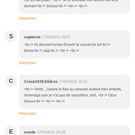
me les fait poas...<br /> Je te souhaite une douce nuit et à
demain<br /> bisous<br /> <br /> <br />
Répondre
S
sagweste
17/04/2011 20:57
<br /> ils donnent envie d'ouvrir le couvercle lol<br />
biosu<br /> sag<br /> <br /> <br />
Répondre
C
Créa&#039;Délices
17/04/2011 20:21
<br /> Hmm....j'adore le flan au caramel surtout mes enfants,
dommage que je n'ai pas de yaourtière, snif...<br /> Gros
bisous<br /> <br /> <br />
Répondre
E
estelle
17/04/2011 19:30