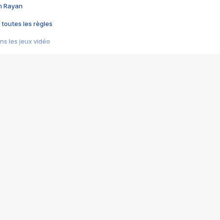
im Rayan
 toutes les règles
s les jeux vidéo
us choquant de Rockstar ? - Le scandale BULLY
e plus moche de Steam
du RÊVE tourne au CAUCHEMAR
pendant 8 heures
it… à tort
umiliés par un jeu vidéo
ire - Final Fantasy 8
ti un empire - Age of Empires
story DOFUS
tard, il crée l'un des pires jeux de tous les temps, MindsEye.