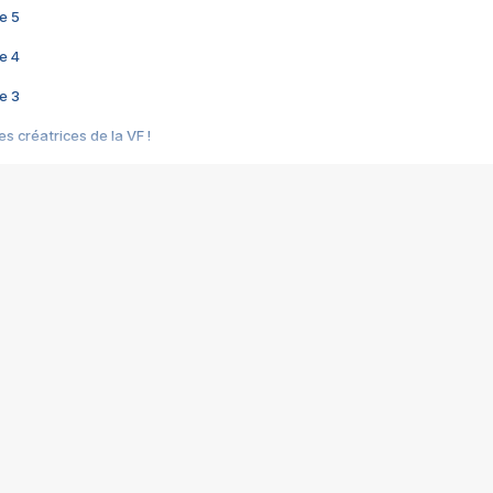
e 5
e 4
e 3
s créatrices de la VF !
e 2
e 1
e Mektoub My Love arrive enfin ! Rencontre avec Shaïn Boumedine et Sal
i : après Toni en famille
elle réalise le bouleversant Dites lui que je l'aime
ais ! Rencontre autour de Vie privée de Rebecca Zlotowski
 de Marguerite, Grave... Rencontre avec Ella Rumpf
 Les Rêveurs, un film intime sur la santé mentale
a avec un film sur le mouvement des Gilets jaunes