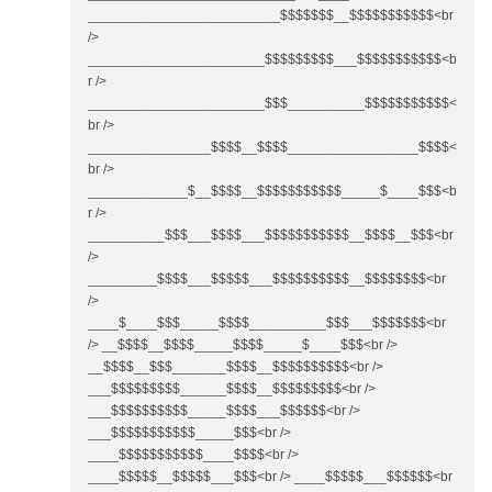
_________________________$$$$$$$__$$$$$$$$$$$<br
/>
_______________________$$$$$$$$$___$$$$$$$$$$$<b
r />
_______________________$$$__________$$$$$$$$$$$<
br />
________________$$$$__$$$$_________________$$$$<
br />
_____________$__$$$$__$$$$$$$$$$$_____$____$$$<b
r />
__________$$$___$$$$___$$$$$$$$$$$__$$$$__$$$<br
/>
_________$$$$___$$$$$___$$$$$$$$$$__$$$$$$$$<br
/>
____$____$$$_____$$$$__________$$$___$$$$$$$<br
/> __$$$$__$$$$_____$$$$_____$____$$$<br />
__$$$$__$$$_______$$$$__$$$$$$$$$$<br />
___$$$$$$$$$______$$$$__$$$$$$$$$<br />
___$$$$$$$$$$_____$$$$___$$$$$$<br />
___$$$$$$$$$$$_____$$$<br />
____$$$$$$$$$$$____$$$$<br />
____$$$$$__$$$$$___$$$<br /> ____$$$$$___$$$$$$<br