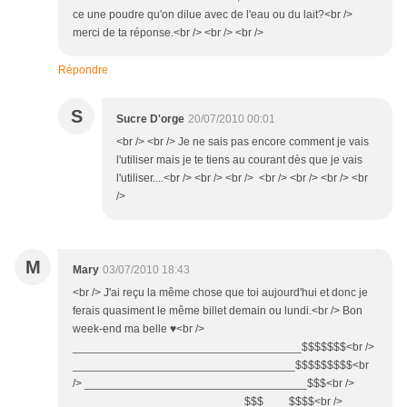
ce une poudre qu'on dilue avec de l'eau ou du lait?<br />
merci de ta réponse.<br /> <br /> <br />
Répondre
S
Sucre D'orge
20/07/2010 00:01
<br /> <br /> Je ne sais pas encore comment je vais
l'utiliser mais je te tiens au courant dès que je vais
l'utiliser....<br /> <br /> <br /> <br /> <br /> <br /> <br
/>
M
Mary
03/07/2010 18:43
<br /> J'ai reçu la même chose que toi aujourd'hui et donc je
ferais quasiment le même billet demain ou lundi.<br /> Bon
week-end ma belle ♥<br />
____________________________________$$$$$$$<br />
___________________________________$$$$$$$$$<br
/> ___________________________________$$$<br />
___________________________$$$____$$$$<br />