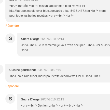
<br /> Taguée !!! je t'ai mis un tag sur mon blog, va voir ici :
http://lapopottealolo.over-blog.com/article-tag-54361487.html<br /> merci
pour toute tes belles recettes !<br /> <br /> <br />
Répondre
S
Sucre D'orge
26/07/2010 22:14
<br /> <br /> Je te remercie je vais m'en occuper....<br /> <br /> <br 
<br />
C
Cuisine gourmande
24/07/2010 07:49
<br /> ca a l'air super, merci pour cette découverte !<br /> <br /> <br />
Répondre
S
Sucre D'orge
26/07/2010 22:13
<br /> <br /> De rien....<br /> <br /> <br /> <br />