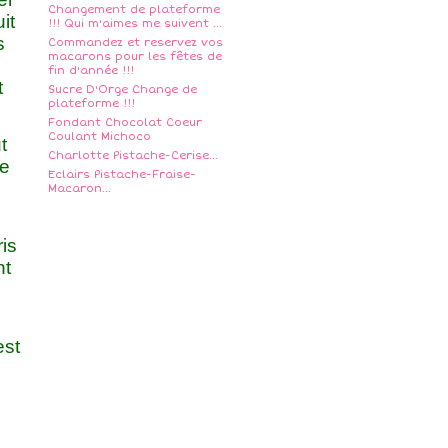
Changement de plateforme
it
!!! Qui m'aimes me suivent ...
s
Commandez et reservez vos
macarons pour les fêtes de
fin d'année !!!
t
Sucre D'Orge Change de
plateforme !!!
Fondant Chocolat Coeur
Coulant Michoco
t
Charlotte Pistache-Cerise...
te
Eclairs Pistache-Fraise-
Macaron...
is
nt
est