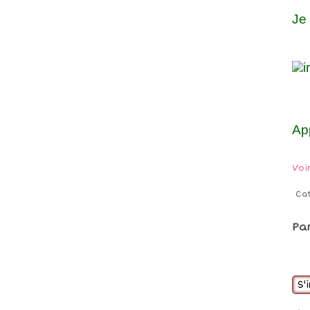
Je 
A 
App
Voi
Ca
Pa
S'