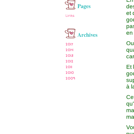
Pages
des
et 
Links
gou
pas
en 
Archives
Oui
2017
qua
2014
car
2013
2012
Et
2011
gou
2010
2009
sup
à l
Cet
qu
ma
mai
Vo
pué