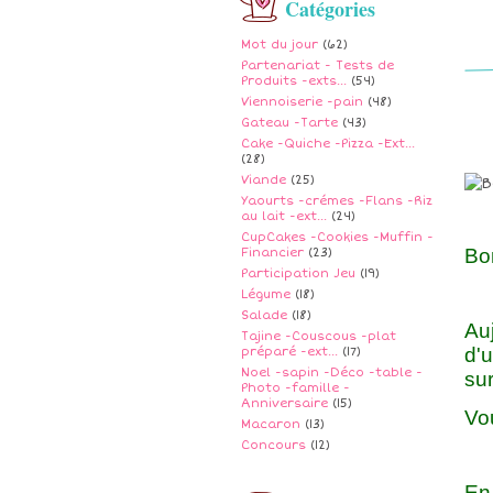
Catégories
Mot du jour
(62)
Partenariat - Tests de
Produits -exts...
(54)
Viennoiserie -pain
(48)
Gateau -Tarte
(43)
Cake -Quiche -Pizza -Ext...
(28)
Viande
(25)
Yaourts -crémes -Flans -Riz
au lait -ext...
(24)
CupCakes -Cookies -Muffin -
Bo
Financier
(23)
Participation Jeu
(19)
Légume
(18)
Salade
(18)
Auj
Tajine -Couscous -plat
d'u
préparé -ext...
(17)
Noel -sapin -Déco -table -
sur
Photo -famille -
Anniversaire
(15)
Vou
Macaron
(13)
Concours
(12)
En 