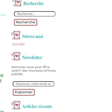
Recherche
Recherche
Suivez-moi
Flux RSS
Newsletter
Abonnez-vous pour être
averti des nouveaux articles
ez
publiés.
t
E
m
a
i
l
Articles récents
er