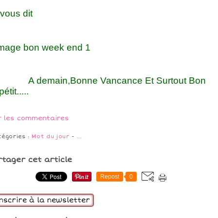
vous dit
demain,Bonne Vancance Et Surtout Bon
étit.....
r les commentaires
tégories :
Mot du jour
-
…
rtager cet article
Repost
0
inscrire à la newsletter