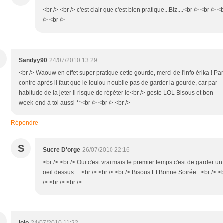
<br /> <br /> c'est clair que c'est bien pratique...Biz....<br /> <br /> <
/> <br />
S
Sandyy90
24/07/2010 13:29
<br /> Waouw en effet super pratique cette gourde, merci de l'info érika ! Par
contre après il faut que le loulou n'oublie pas de garder la gourde, car par
habitude de la jeter il risque de répéter le<br /> geste LOL Bisous et bon
week-end à toi aussi **<br /> <br /> <br />
Répondre
S
Sucre D'orge
26/07/2010 22:16
<br /> <br /> Oui c'est vrai mais le premier temps c'est de garder un
oeil dessus.....<br /> <br /> <br /> Bisous Et Bonne Soirée...<br /> <
/> <br /> <br />
lolo
24/07/2010 11:22