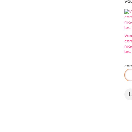
Vo
Vo
co
ma
les
co
L