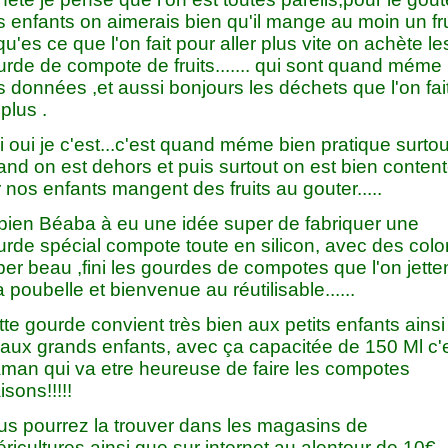
 enfants on aimerais bien qu'il mange au moin un fru
qu'es ce que l'on fait pour aller plus vite on achète le
rde de compote de fruits....... qui sont quand méme
 données ,et aussi bonjours les déchets que l'on fai
plus .
 oui je c'est...c'est quand méme bien pratique surtou
nd on est dehors et puis surtout on est bien conten
 nos enfants mangent des fruits au gouter.....
 bien Béaba à eu une idée super de fabriquer une
rde spécial compote toute en silicon, avec des color
er beau ,fini les gourdes de compotes que l'on jette
a poubelle et bienvenue au réutilisable......
te gourde convient très bien aux petits enfants ainsi
'aux grands enfants, avec ça capacitée de 150 Ml c'
man qui va etre heureuse de faire les compotes
sons!!!!!
us pourrez la trouver dans les magasins de
ricultures ainsi que sur internet au alentour de 10€.