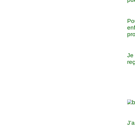
Po
enf
pr
Je
reç
J'a